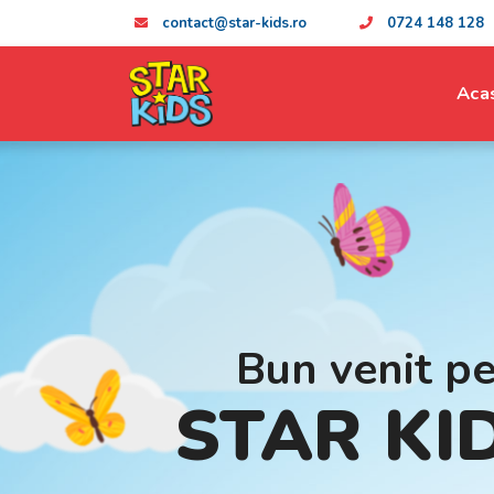
contact@star-kids.ro
0724 148 128
Aca
Bun venit p
STAR KI