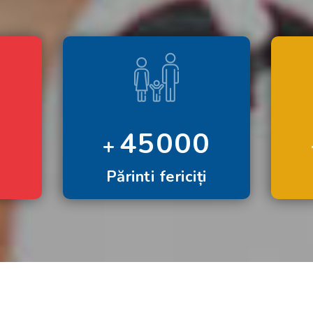
45000
Părinti fericiți