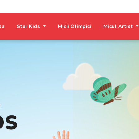
sa
Star Kids
Micii Olimpici
Micul Artist
e
DS