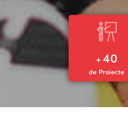
40
de Proiecte